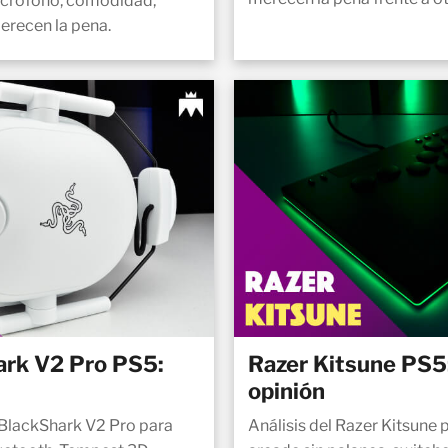
micrófono, comodidad,
erecen la pena.
ark V2 Pro PS5:
Razer Kitsune PS5:
opinión
r BlackShark V2 Pro para
Análisis del Razer Kitsune