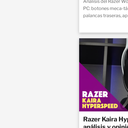
Análisis del Razer W
PC: botones meca-tác
palancas traseras, ap
Razer Kaira H
análisis y opin