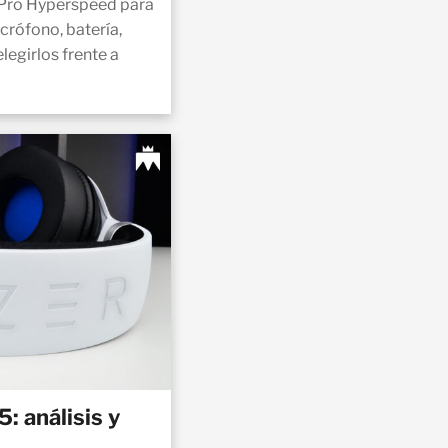
a Pro Hyperspeed para
crófono, batería,
egirlos frente a
: análisis y