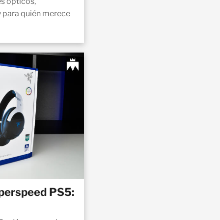
s ópticos,
 para quién merece
yperspeed PS5: