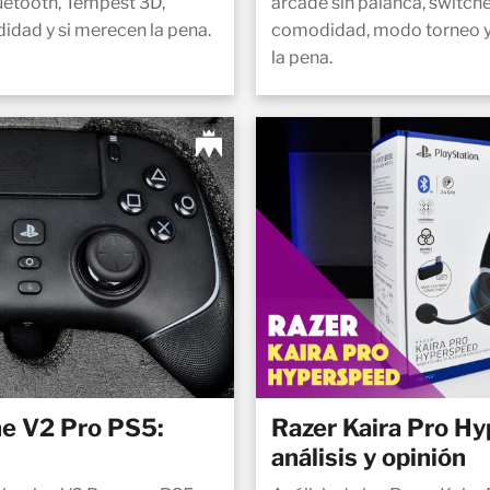
uetooth, Tempest 3D,
arcade sin palanca, switche
idad y si merecen la pena.
comodidad, modo torneo y
la pena.
ne V2 Pro PS5:
Razer Kaira Pro H
análisis y opinión