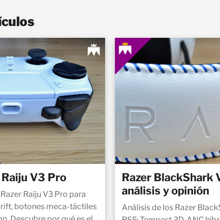
ículos
 Raiju V3 Pro
Razer BlackShark 
análisis y opinión
Razer Raiju V3 Pro para
rift, botones meca-táctiles
Análisis de los Razer Blac
pp. Descubre por qué es el
PS5: Tempest 3D, ANC híbr