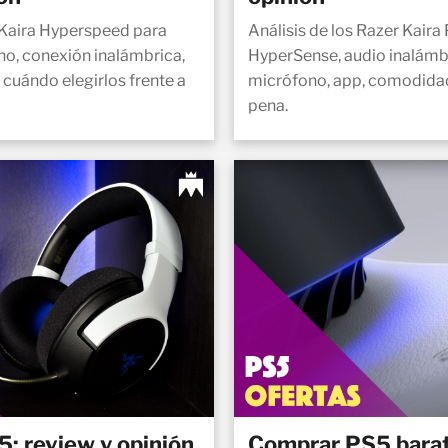
r Kaira Hyperspeed para
Análisis de los Razer Kaira
no, conexión inalámbrica,
HyperSense, audio inalámbr
cuándo elegirlos frente a
micrófono, app, comodidad
pena.
5: review y opinión
Comprar PS5 barat