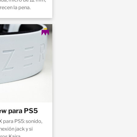
recen la pena.
iew para PS5
 X para PS5: sonido,
xión jack y si
ros Kaira.