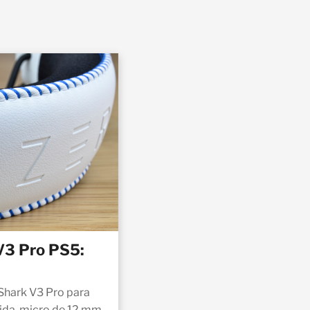
V3 Pro PS5:
kShark V3 Pro para
ida, micro de 12 mm,