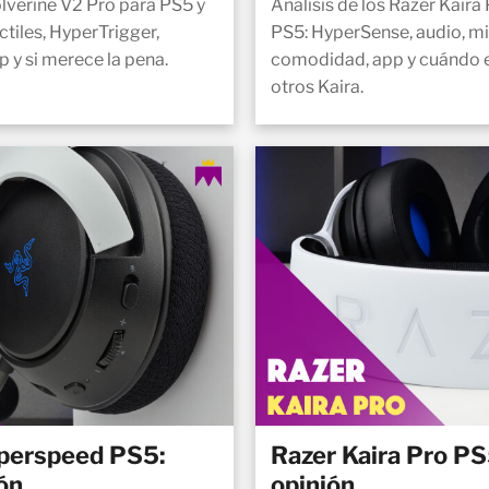
olverine V2 Pro para PS5 y
Análisis de los Razer Kair
tiles, HyperTrigger,
PS5: HyperSense, audio, mi
p y si merece la pena.
comodidad, app y cuándo el
otros Kaira.
yperspeed PS5:
Razer Kaira Pro PS5
ión
opinión