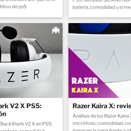
itivo de ps5
batería, comodidad y si me
ark V2 X PS5:
Razer Kaira X: rev
ión
Análisis de los Razer Kaira
micrófono, comodidad, cone
 BlackShark V2 X en PS5:
merecen la pena frente a ot