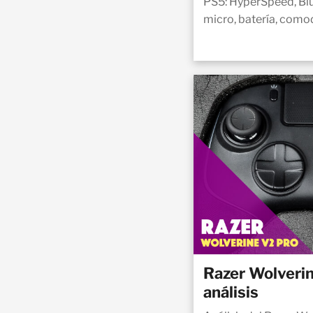
PS5: HyperSpeed, Bl
micro, batería, comod
Razer Wolveri
análisis