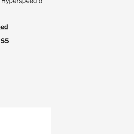
ra Hyperspeed o
eed
PS5