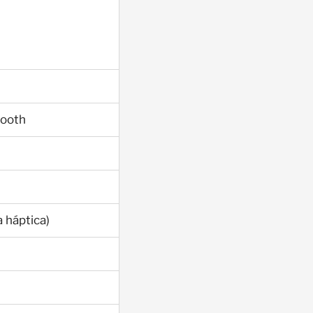
tooth
 háptica)