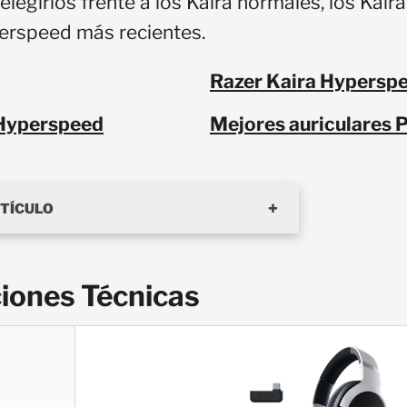
legirlos frente a los Kaira normales, los Kai
perspeed más recientes.
Razer Kaira Hypersp
 Hyperspeed
Mejores auriculares 
RTÍCULO
ciones Técnicas