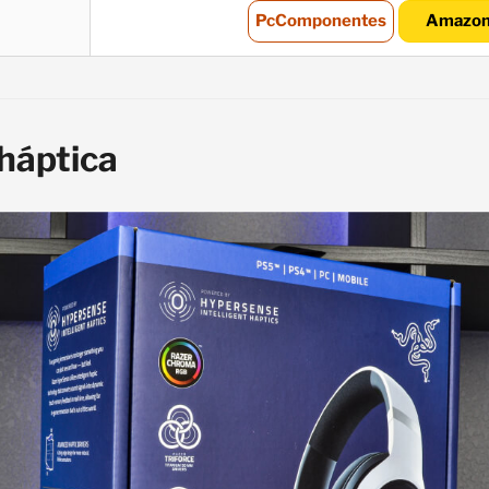
PcComponentes
Amazo
háptica