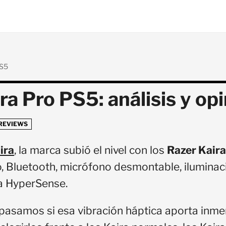
S5
ra Pro PS5: análisis y op
REVIEWS
ira
, la marca subió el nivel con los
Razer Kaira
o, Bluetooth, micrófono desmontable, ilumina
a HyperSense.
pasamos si esa vibración háptica aporta inmer