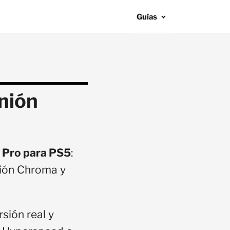
Guías
inión
 Pro para PS5
:
ción Chroma y
sión real y