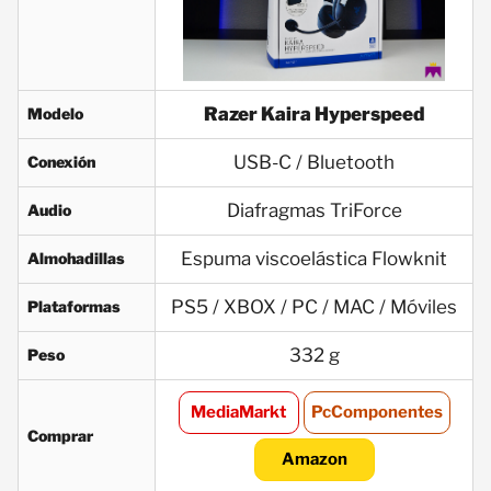
Razer Kaira Hyperspeed
Modelo
USB-C / Bluetooth
Conexión
Diafragmas TriForce
Audio
Espuma viscoelástica Flowknit
Almohadillas
PS5 / XBOX / PC / MAC / Móviles
Plataformas
332 g
Peso
MediaMarkt
PcComponentes
Comprar
Amazon