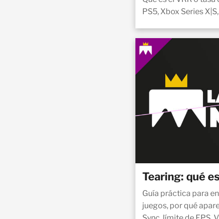
PS5, Xbox Series X|S,
Tearing: qué e
Guía práctica para en
juegos, por qué apar
Sync, límite de FPS, 