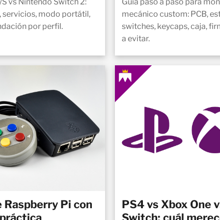
/S vs Nintendo Switch 2:
Guía paso a paso para mon
 servicios, modo portátil,
mecánico custom: PCB, est
dación por perfil.
switches, keycaps, caja, f
a evitar.
 Raspberry Pi con
PS4 vs Xbox One v
 práctica
Switch: cuál merec