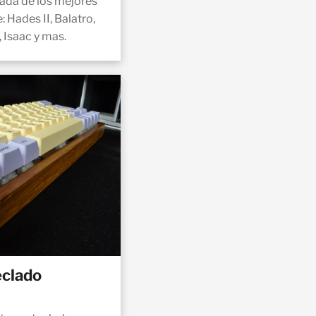
zada de los mejores
: Hades II, Balatro,
 Isaac y mas.
eclado