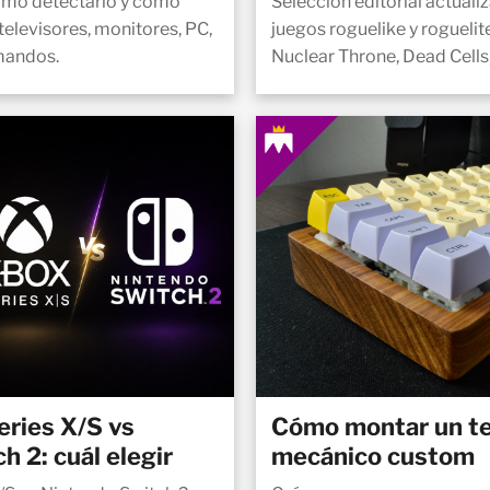
 cómo detectarlo y cómo
Seleccion editorial actuali
 televisores, monitores, PC,
juegos roguelike y roguelite
mandos.
Nuclear Throne, Dead Cells,
ries X/S vs
Cómo montar un t
h 2: cuál elegir
mecánico custom