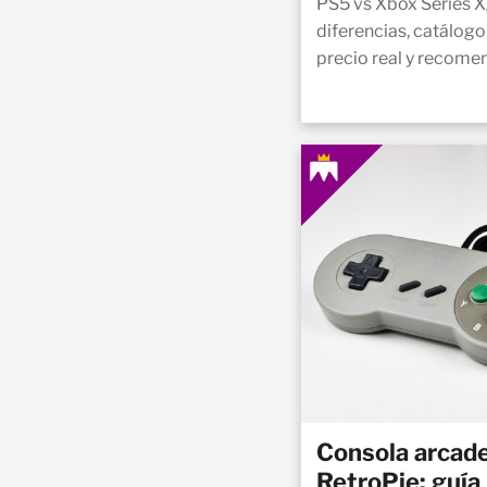
PS5 vs Xbox Series X
diferencias, catálogo,
precio real y recomen
Consola arcade
RetroPie: guía