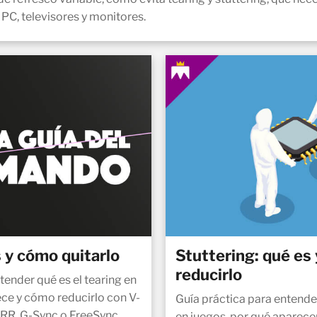
 PC, televisores y monitores.
s y cómo quitarlo
Stuttering: qué es
reducirlo
tender qué es el tearing en
ece y cómo reducirlo con V-
Guía práctica para entender
VRR, G-Sync o FreeSync.
en juegos, por qué aparece