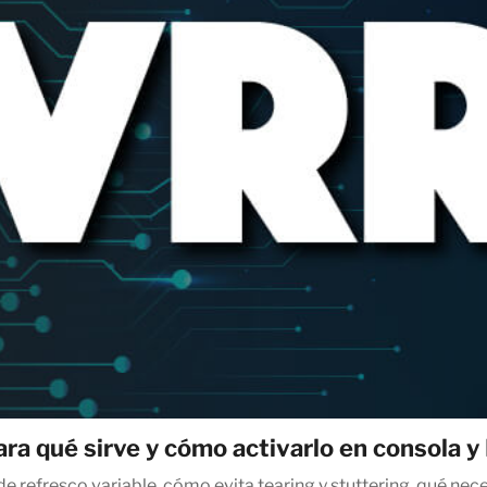
ara qué sirve y cómo activarlo en consola y
de refresco variable, cómo evita tearing y stuttering, qué nece