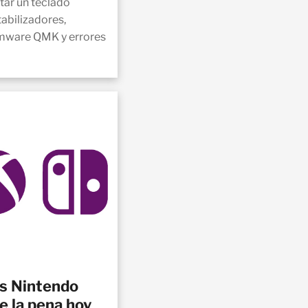
tar un teclado
abilizadores,
irmware QMK y errores
s Nintendo
e la pena hoy