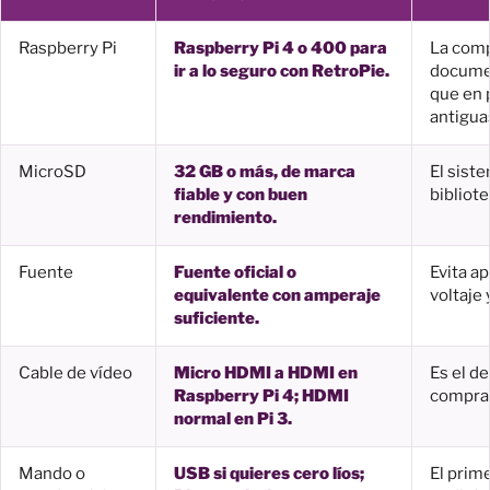
Raspberry Pi
Raspberry Pi 4 o 400 para
La compa
ir a lo seguro con RetroPie.
documen
que en 
antigua
MicroSD
32 GB o más, de marca
El siste
fiable y con buen
bibliot
rendimiento.
Fuente
Fuente oficial o
Evita a
equivalente con amperaje
voltaje
suficiente.
Cable de vídeo
Micro HDMI a HDMI en
Es el d
Raspberry Pi 4; HDMI
compras
normal en Pi 3.
Mando o
USB si quieres cero líos;
El prim