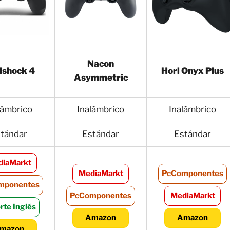
Nacon
lshock 4
Hori Onyx Plus
Asymmetric
lámbrico
Inalámbrico
Inalámbrico
tándar
Estándar
Estándar
iaMarkt
MediaMarkt
PcComponentes
mponentes
PcComponentes
MediaMarkt
rte Inglés
Amazon
Amazon
mazon