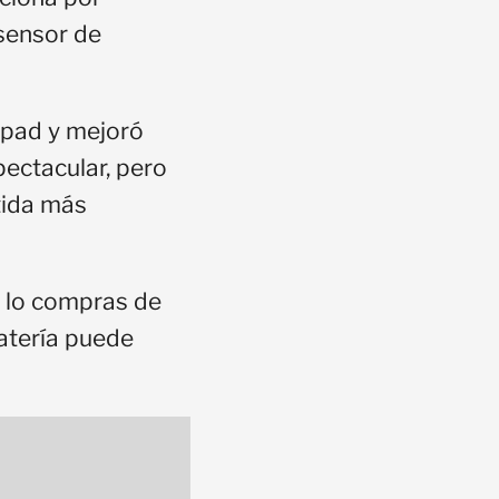
 sensor de
hpad y mejoró
pectacular, pero
tida más
i lo compras de
atería puede