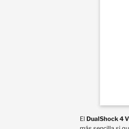
El
DualShock 4 V2
más sencilla si q