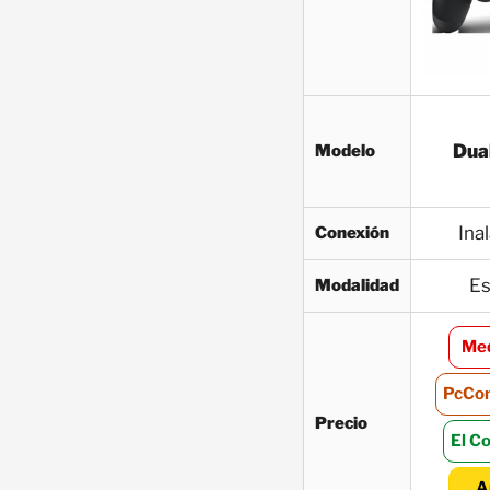
Dua
Modelo
Ina
Conexión
Es
Modalidad
Med
PcCo
Precio
El Co
A