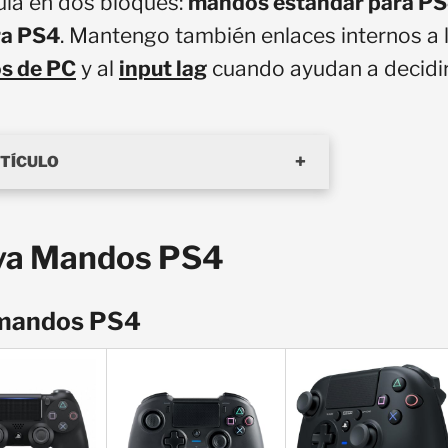
uía en dos bloques:
mandos estándar para P
ra PS4
. Mantengo también enlaces internos a 
s de PC
y al
input lag
cuando ayudan a decidir
RTÍCULO
va Mandos PS4
mandos PS4