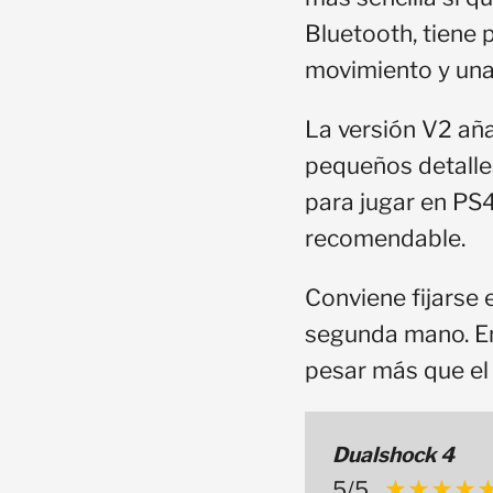
Bluetooth, tiene p
movimiento y una
La versión V2 aña
pequeños detalles
para jugar en PS4
recomendable.
Conviene fijarse 
segunda mano. En
pesar más que el 
Dualshock 4
5/5
★★★★
★★★★