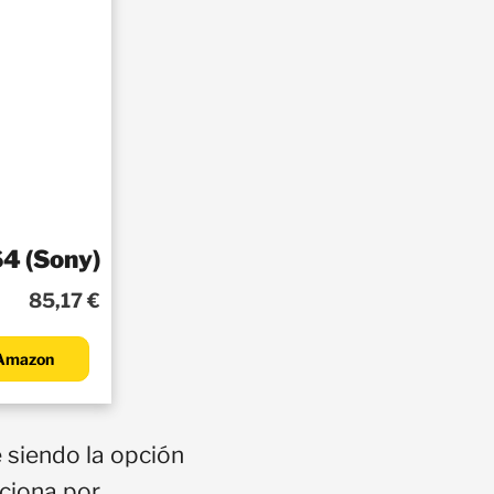
S4 (Sony)
85,17 €
Amazon
 siendo la opción
nciona por