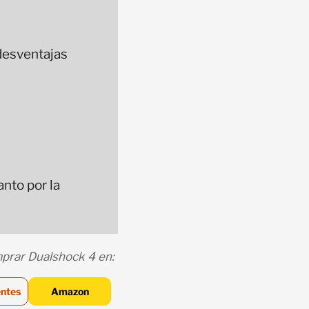
desventajas
nto por la
prar Dualshock 4 en:
ntes
Amazon