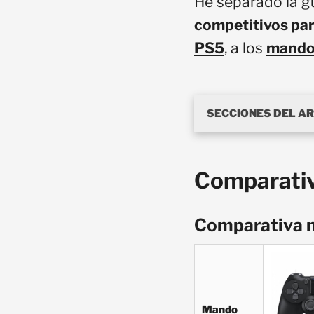
He separado la g
competitivos pa
PS5
, a los
mando
SECCIONES DEL A
Comparati
Comparativa 
Mando