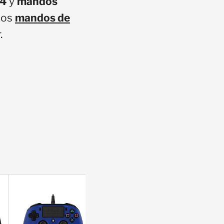
S4
y
mandos
los
mandos de
.