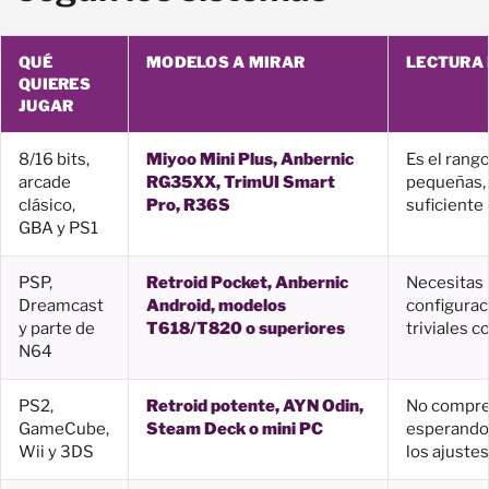
QUÉ
MODELOS A MIRAR
LECTURA 
QUIERES
JUGAR
8/16 bits,
Miyoo Mini Plus, Anbernic
Es el rango
arcade
RG35XX, TrimUI Smart
pequeñas, 
clásico,
Pro, R36S
suficiente 
GBA y PS1
PSP,
Retroid Pocket, Anbernic
Necesitas 
Dreamcast
Android, modelos
configurac
y parte de
T618/T820 o superiores
triviales 
N64
PS2,
Retroid potente, AYN Odin,
No compres
GameCube,
Steam Deck o mini PC
esperando 
Wii y 3DS
los ajuste