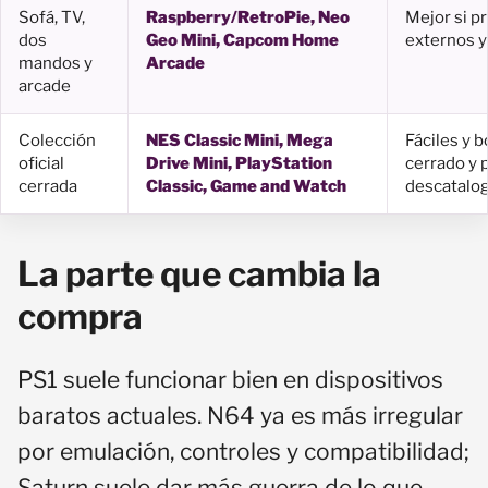
Sofá, TV,
Raspberry/RetroPie, Neo
Mejor si p
dos
Geo Mini, Capcom Home
externos y
mandos y
Arcade
arcade
Colección
NES Classic Mini, Mega
Fáciles y b
oficial
Drive Mini, PlayStation
cerrado y 
cerrada
Classic, Game and Watch
descatalog
La parte que cambia la
compra
PS1 suele funcionar bien en dispositivos
baratos actuales. N64 ya es más irregular
por emulación, controles y compatibilidad;
Saturn suele dar más guerra de lo que