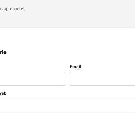
os aprobados.
rio
Email
 web