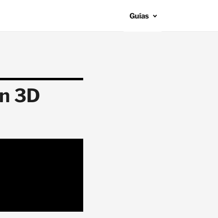
Guías
ón 3D