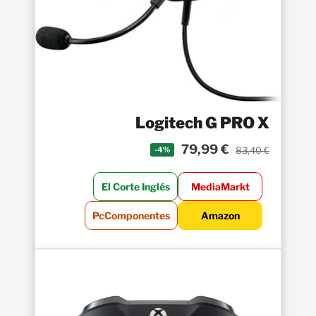
Logitech G PRO X
79,99 €
83,40 €
-4%
El Corte Inglés
MediaMarkt
PcComponentes
Amazon