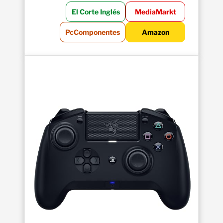
El Corte Inglés
MediaMarkt
PcComponentes
Amazon