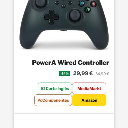
PowerA Wired Controller
29,99 €
34,99 €
-14%
El Corte Inglés
MediaMarkt
PcComponentes
Amazon