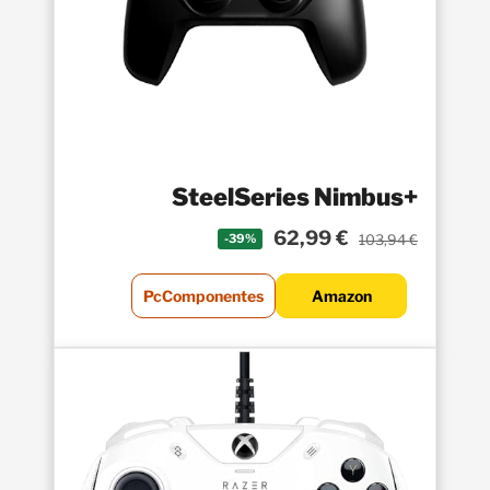
SteelSeries Nimbus+
62,99 €
103,94 €
-39%
PcComponentes
Amazon