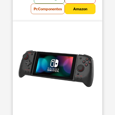
PcComponentes
Amazon