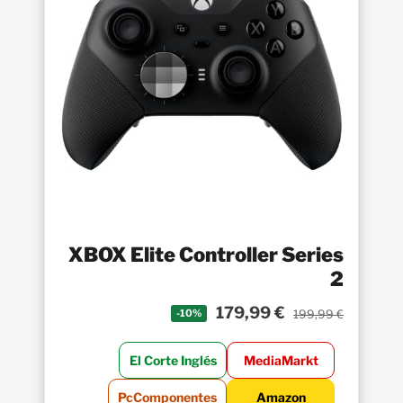
XBOX Elite Controller Series
2
179,99 €
199,99 €
-10%
El Corte Inglés
MediaMarkt
PcComponentes
Amazon