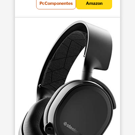
PcComponentes
Amazon