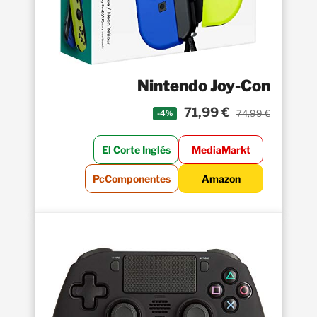
Nintendo Joy-Con
71,99 €
74,99 €
-4%
El Corte Inglés
MediaMarkt
PcComponentes
Amazon