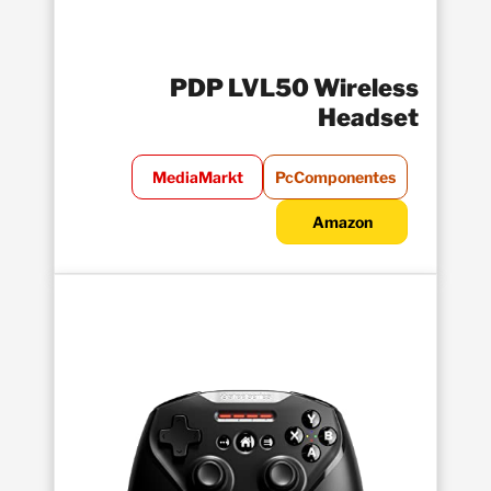
PDP LVL50 Wireless
Headset
MediaMarkt
PcComponentes
Amazon